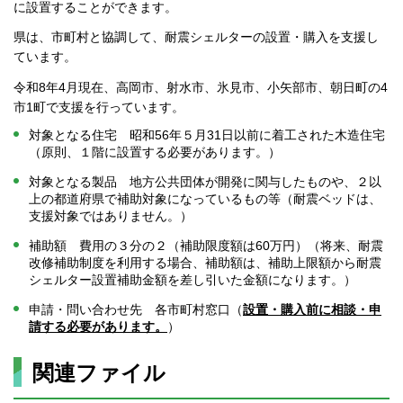
に設置することができます。
県は、市町村と協調して、耐震シェルターの設置・購入を支援し
ています。
令和8年4月現在、高岡市、射水市、氷見市、小矢部市、朝日町の4
市1町で支援を行っています。
対象となる住宅 昭和56年５月31日以前に着工された木造住宅
（原則、１階に設置する必要があります。）
対象となる製品 地方公共団体が開発に関与したものや、２以
上の都道府県で補助対象になっているもの等（耐震ベッドは、
支援対象ではありません。）
補助額 費用の３分の２（補助限度額は60万円）（将来、耐震
改修補助制度を利用する場合、補助額は、補助上限額から耐震
シェルター設置補助金額を差し引いた金額になります。）
申請・問い合わせ先 各市町村窓口（
設置・購入前に相談・申
請する必要があります。
）
関連ファイル