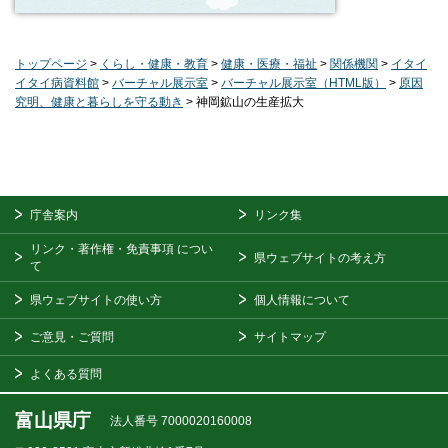
トップページ
>
くらし・健康・教育
>
健康・医療・福祉
>
関係機関
>
イタイ
イタイ病資料館
>
バーチャル展示室
>
バーチャル展示室（HTML版）
>
原因
究明、健康と暮らしを守る動き
> 神岡鉱山の生産拡大
庁舎案内
リンク集
リンク・著作権・免責事項
につい
県ウェブサイトの考え方
て
県ウェブサイトの使い方
個人情報について
ご意見・ご質問
サイトマップ
よくある質問
富山県庁
法人番号 7000020160008