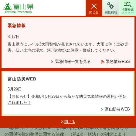
富山県
情報検索
閉じる
閲覧補助
メニュー
安全・安心情報
緊急情報
8月7日
富山県内にレベル3大雨警報が発表されています。大雨に伴う土砂災
害、低い土地の浸水、河川の増水に注意・警戒してください。
検索の方法
緊急情報一覧を見る
緊急情報RSS
テーマから探す
富山防災WEB
更新日：2026年7月17日
5月29日
障害福祉サービス事業所等情報
【お知らせ】令和8年5月29日から新たな防災気象情報の運用が開始
されました！
富山防災WEB
令和8年7月1日現在の情報です。
閉じる
「地域の自主性及び自立性を高めるための改革の推進を図るため
の関係法律の整備に関する法律」（第2次一括法）の制定により、