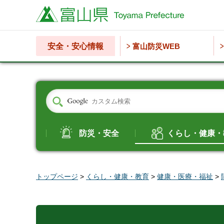
富山県
安全・安心情報
富山防災WEB
防災・安全
くらし・健康・
トップページ
>
くらし・健康・教育
>
健康・医療・福祉
>