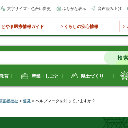
文字サイズ・色合い変更
ふりがな表示
音声読み上げ
とやま医療情報ガイド
くらしの安心情報
教育
産業・しごと
県土づくり
障害者福祉
>
啓発
> ヘルプマークを知っていますか？