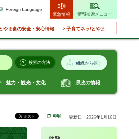
Foreign Language
情報検索メニュー
緊急情報
とやま食の安全・安心情報
子育てネッ!とやま
検索の方法
組織から探す
魅力・観光・文化
県政の情報
印刷
更新日：2026年1月16日