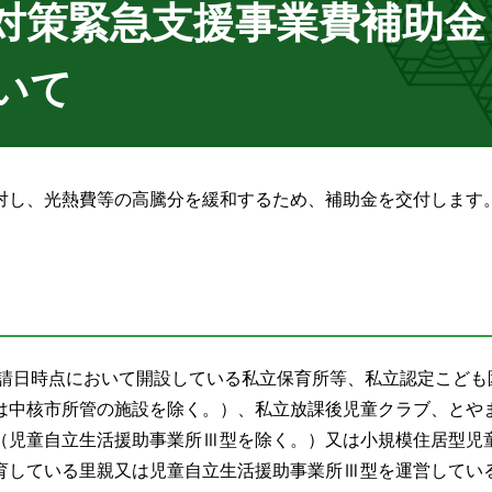
対策緊急支援事業費補助金
いて
対し、光熱費等の高騰分を緩和するため、補助金を交付します
申請日時点において開設している私立保育所等、私立認定こども
は中核市所管の施設を除く。）、私立放課後児童クラブ、とや
（児童自立生活援助事業所Ⅲ型を除く。）又は小規模住居型児
育している里親又は児童自立生活援助事業所Ⅲ型を運営してい