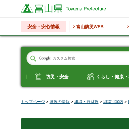
富山県
安全・安心情報
富山防災WEB
防災・安全
くらし・健康・
トップページ
>
県政の情報
>
組織・行財政
>
組織別案内
>