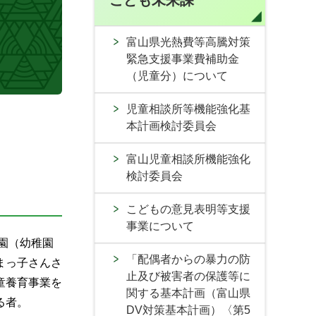
こども未来課
富山県光熱費等高騰対策
緊急支援事業費補助金
（児童分）について
児童相談所等機能強化基
本計画検討委員会
。
富山児童相談所機能強化
検討委員会
こどもの意見表明等支援
事業について
園（幼稚園
「配偶者からの暴力の防
まっ子さんさ
止及び被害者の保護等に
童養育事業を
関する基本計画（富山県
る者。
DV対策基本計画）〈第5