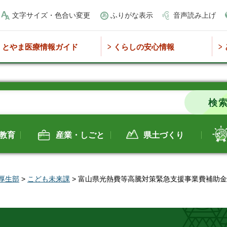
文字サイズ・色合い変更
ふりがな表示
音声読み上げ
とやま医療情報ガイド
くらしの安心情報
教育
産業・しごと
県土づくり
厚生部
>
こども未来課
> 富山県光熱費等高騰対策緊急支援事業費補助