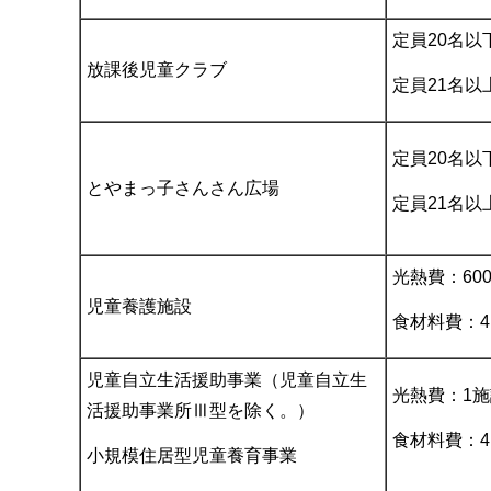
定員20名以下
放課後児童クラブ
定員21名以
定員20名以
とやまっ子さんさん広場
定員21名以
光熱費：60
児童養護施設
食材料費：4,
児童自立生活援助事業（児童自立生
光熱費：1施
活援助事業所Ⅲ型を除く。）
食材料費：4,
小規模住居型児童養育事業