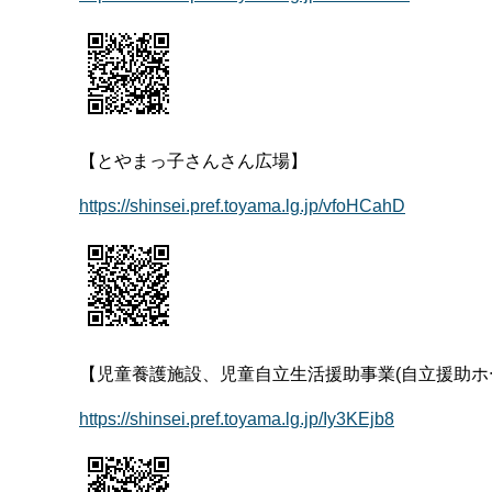
【とやまっ子さんさん広場】
https://shinsei.pref.toyama.lg.jp/vfoHCahD
【児童養護施設、児童自立生活援助事業(自立援助ホ
https://shinsei.pref.toyama.lg.jp/Iy3KEjb8