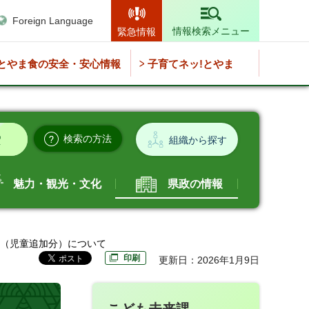
Foreign Language
情報検索メニュー
緊急情報
とやま食の安全・安心情報
子育てネッ!とやま
検索の方法
組織から探す
魅力・観光・文化
県政の情報
金（児童追加分）について
印刷
更新日：2026年1月9日