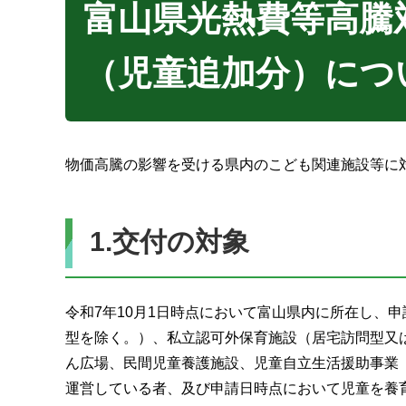
富山県光熱費等高騰
（児童追加分）につ
物価高騰の影響を受ける県内のこども関連施設等に
1.交付の対象
令和7年10月1日時点において富山県内に所在し、
型を除く。）、私立認可外保育施設（居宅訪問型又
ん広場、民間児童養護施設、児童自立生活援助事業
運営している者、及び申請日時点において児童を養