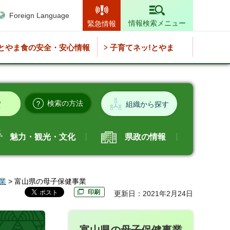
Foreign Language
情報検索メニュー
緊急情報
とやま食の安全・安心情報
子育てネッ!とやま
検索の方法
組織から探す
魅力・観光・文化
県政の情報
業
> 富山県の母子保健事業
印刷
更新日：2021年2月24日