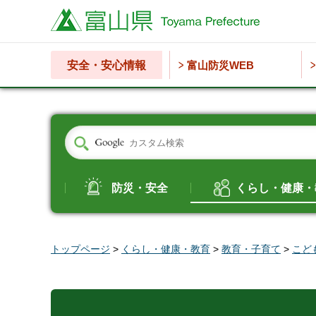
富山県
安全・安心情報
富山防災WEB
防災・安全
くらし・健康・
トップページ
>
くらし・健康・教育
>
教育・子育て
>
こど