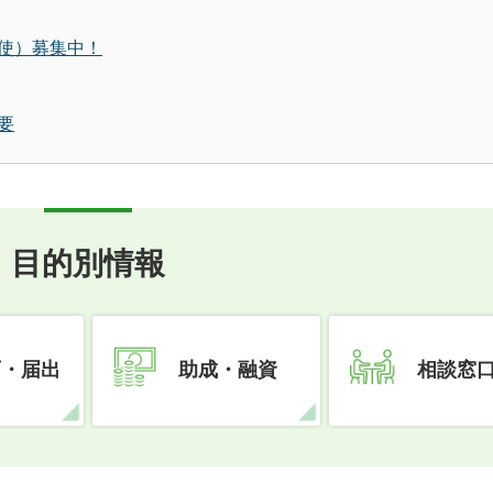
使）募集中！
要
目的別情報
可・届出
助成・融資
相談窓