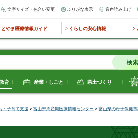
文字サイズ・色合い変更
ふりがな表示
音声読み上げ
とやま医療情報ガイド
くらしの安心情報
教育
産業・しごと
県土づくり
も・子育て支援
>
富山県周産期医療情報センター
>
富山県の母子保健事