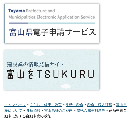
トップページ
>
くらし・健康・教育
>
生活・税金
>
税金・収入証紙
>
富山県
税について
>
各種情報
>
富山県税のご案内
>
県税の減免制度等
> 商品中古自
動車に対する自動車税の減免