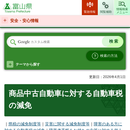
富山県
情報検索
緊急情報
閲覧補助
メニュー
安全・安心情報
検索の方法
テーマから探す
更新日：2026年4月1日
商品中古自動車に対する自動車税
の減免
｜
県税の減免制度等
｜
災害に関する減免制度等
｜
障害のある方に