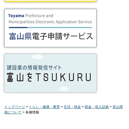
トップページ
>
くらし・健康・教育
>
生活・税金
>
税金・収入証紙
>
富山県
税について
> 各種情報