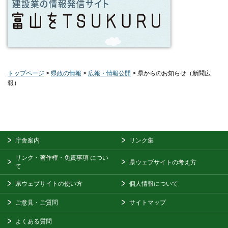
トップページ
>
県政の情報
>
広報・情報公開
> 県からのお知らせ（新聞広
報）
庁舎案内
リンク集
リンク・著作権・免責事項
につい
県ウェブサイトの考え方
て
県ウェブサイトの使い方
個人情報について
ご意見・ご質問
サイトマップ
よくある質問