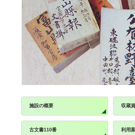
施設の概要
収蔵
古文書110番
利用