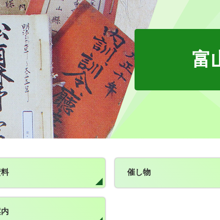
富
資料
催し物
案内