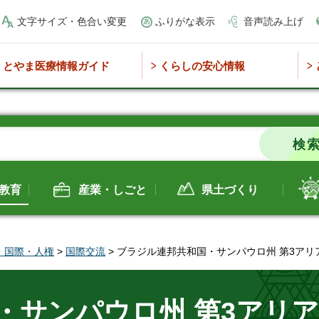
文字サイズ・色合い変更
ふりがな表示
音声読み上げ
とやま医療情報ガイド
くらしの安心情報
教育
産業・しごと
県土づくり
・国際・人権
>
国際交流
> ブラジル連邦共和国・サンパウロ州 第3ア
・サンパウロ州 第3アリ