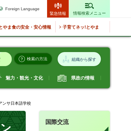
Foreign Language
情報検索メニュー
緊急情報
とやま食の安全・安心情報
子育てネッ!とやま
検索の方法
組織から探す
魅力・観光・文化
県政の情報
リアンサ日本語学校
国際交流
アン