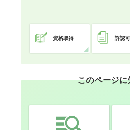
資格取得
許認
このページに