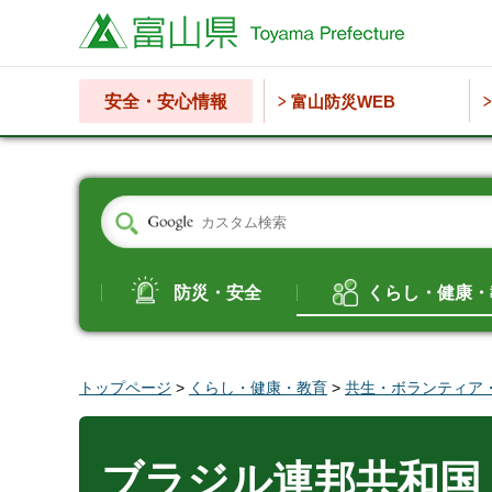
富山県
安全・安心情報
富山防災WEB
防災・安全
くらし・健康・
トップページ
>
くらし・健康・教育
>
共生・ボランティア
ブラジル連邦共和国