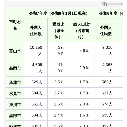
令和7年度（令和8年1月1日現在）
令和6年度（令
市町村
構成比
総人口比*
構
外国人
外国人
名
（県全
（各市町
（
住民数
住民数
体）
村）
10,259
39.
9,316
2.6％
富山市
人
9％
人
4,609
17.
4,368
2.9％
高岡市
人
9％
人
629人
2.5％
1.7％
582人
魚津市
684人
2.7％
1.7％
627人
氷見市
651人
2.5％
2.0％
574人
滑川市
604人
2.4％
1.6％
539人
黒部市
932人
3.6％
2.0％
822人
砺波市