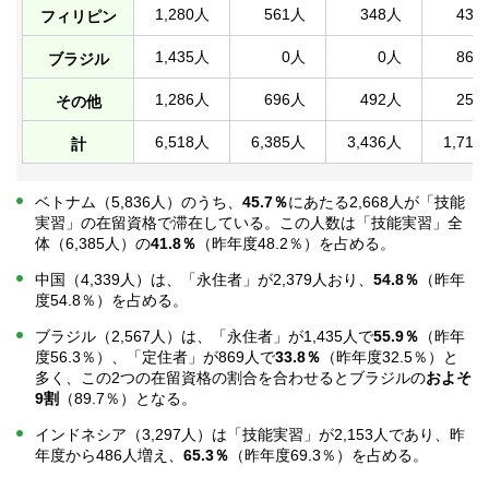
1,280人
561人
348人
431
フィリピン
1,435人
0人
0人
869
ブラジル
1,286人
696人
492人
252
その他
6,518人
6,385人
3,436人
1,717
計
ベトナム（5,836人）のうち、
45.7％
にあたる2,668人が「技能
実習」の在留資格で滞在している。この人数は「技能実習」全
体（6,385人）の
41.8％
（昨年度48.2％）を占める。
中国（4,339人）は、「永住者」が2,379人おり、
54.8％
（昨年
度54.8％）を占める。
ブラジル（2,567人）は、「永住者」が1,435人で
55.9％
（昨年
度56.3％）、「定住者」が869人で
33.8％
（昨年度32.5％）と
多く、この2つの在留資格の割合を合わせるとブラジルの
およそ
9割
（89.7％）となる。
インドネシア（3,297人）は「技能実習」が2,153人であり、昨
年度から486人増え、
65.3％
（昨年度69.3％）を占める。