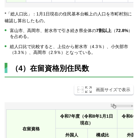
*「総人口比」：1月1日現在の住民基本台帳上の人口を市町村別に
確認し算出したもの。
富山市、高岡市、射水市で引き続き県全体の
7割以上
（
72.8%
）
を占める。
総人口比で比較すると、上位から射水市（4.3％）、小矢部市
（3.3％）、高岡市（2.9％）となっている。
（4）在留資格別住民数
画面サイズで表示
令和7年度（令和8年1月1日
令和6年
現在）
在留資格
外国人
構成比
外国