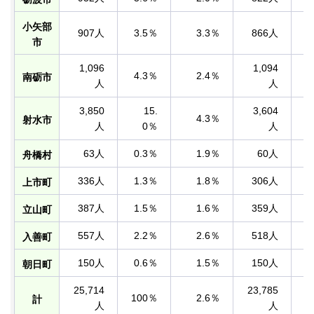
小矢部
907人
3.5％
3.3％
866人
市
1,096
1,094
4.3％
2.4％
南砺市
人
人
3,850
15.
3,604
4.3％
射水市
人
0％
人
63人
0.3％
1.9％
60人
舟橋村
336人
1.3％
1.8％
306人
上市町
387人
1.5％
1.6％
359人
立山町
557人
2.2％
2.6％
518人
入善町
150人
0.6％
1.5％
150人
朝日町
25,714
23,785
100％
2.6％
1
計
人
人