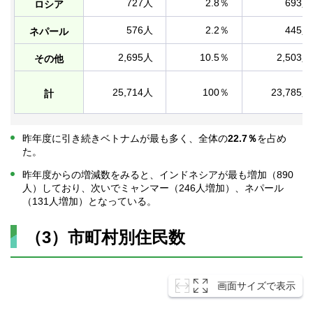
727人
2.8％
693人
ロシア
576人
2.2％
445人
ネパール
2,695人
10.5％
2,503人
その他
25,714人
100％
23,785人
計
昨年度に引き続きベトナムが最も多く、全体の
22.7％
を占め
た。
昨年度からの増減数をみると、インドネシアが最も増加（890
人）しており、次いでミャンマー（246人増加）、ネパール
（131人増加）となっている。
（3）市町村別住民数
画面サイズで表示