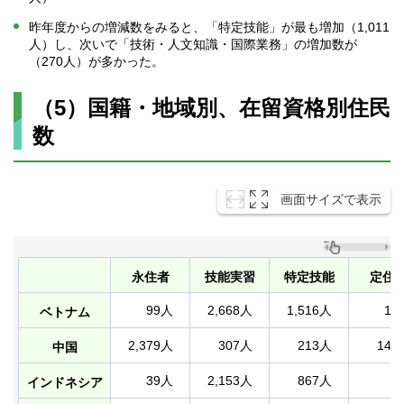
昨年度からの増減数をみると、「特定技能」が最も増加（1,011
人）し、次いで「技術・人文知識・国際業務」の増加数が
（270人）が多かった。
（5）国籍・地域別、在留資格別住民
数
画面サイズで表示
永住者
技能実習
特定技能
定住
99人
2,668人
1,516人
13
ベトナム
2,379人
307人
213人
149
中国
39人
2,153人
867人
3
インドネシア