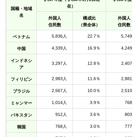
在）
国籍・地域
名
外国人
構成比
外国人
住民数
（県全体）
住民数
5,836人
22.7％
5,749人
ベトナム
4,339人
16.9％
4,249人
中国
インドネシ
3,297人
12.8％
2,407人
ア
2,983人
11.6％
2,881人
フィリピン
2,567人
10.0％
2,510人
ブラジル
1,014人
3.9％
768人
ミャンマー
912人
3.6％
803人
パキスタン
768人
3.0％
777人
韓国