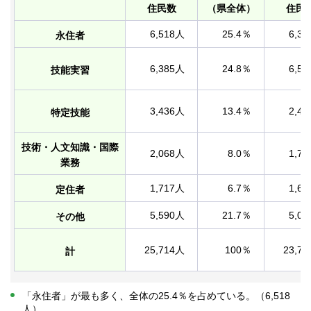
住民数
（県全体）
住民
6,518人
25.4％
6,3
永住者
6,385人
24.8％
6,5
技能実習
3,436人
13.4％
2,4
特定技能
技術・人文知識・国際
2,068人
8.0％
1,7
業務
1,717人
6.7％
1,6
定住者
5,590人
21.7％
5,0
その他
25,714人
100％
23,7
計
「永住者」が最も多く、全体の25.4％を占めている。（6,518
人）