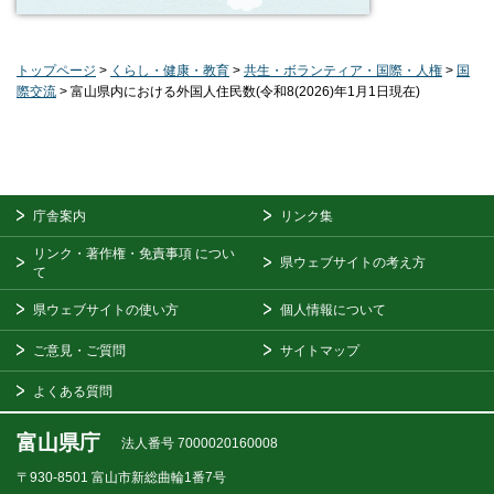
トップページ
>
くらし・健康・教育
>
共生・ボランティア・国際・人権
>
国
際交流
> 富山県内における外国人住民数(令和8(2026)年1月1日現在)
庁舎案内
リンク集
リンク・著作権・免責事項
につい
県ウェブサイトの考え方
て
県ウェブサイトの使い方
個人情報について
ご意見・ご質問
サイトマップ
よくある質問
富山県庁
法人番号 7000020160008
〒930-8501
富山市新総曲輪1番7号