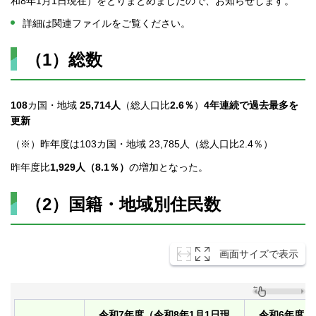
和8年1月1日現在）をとりまとめましたので、お知らせします。
詳細は関連ファイルをご覧ください。
（1）総数
108
カ国・地域
25,714人
（総人口比
2.6％
）
4年連続で過去最多を
更新
（※）昨年度は103カ国・地域 23,785人（総人口比2.4％）
昨年度比
1,929人（8.1％）
の増加となった。
（2）国籍・地域別住民数
画面サイズで表示
令和7年度（令和8年1月1日現
令和6年度（