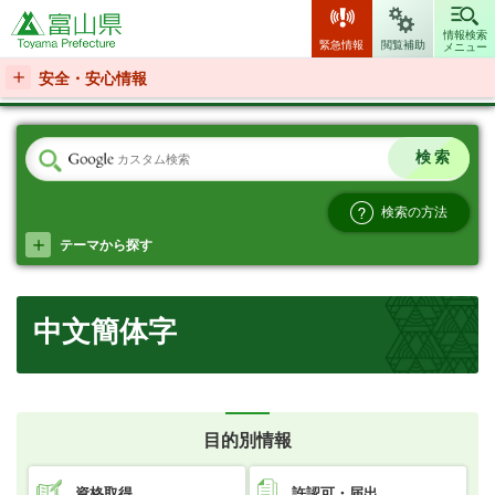
富山県
情報検索
緊急情報
閲覧補助
メニュー
安全・安心情報
検索の方法
テーマから探す
中文簡体字
目的別情報
資格取得
許認可・届出