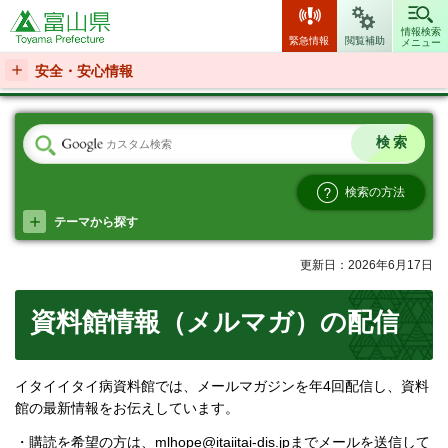
富山県
情報検索
緊急情報
閲覧補助
メニュー
安全・安心情報
検索の方法
テーマから探す
更新日：2026年6月17日
資料館情報（メルマガ）の配信
イタイイタイ病資料館では、メールマガジンを年4回配信し、資料
館の最新情報をお伝えしています。
・購読を希望の方は、mlhope@itaiitai-dis.jpまでメールを送信して