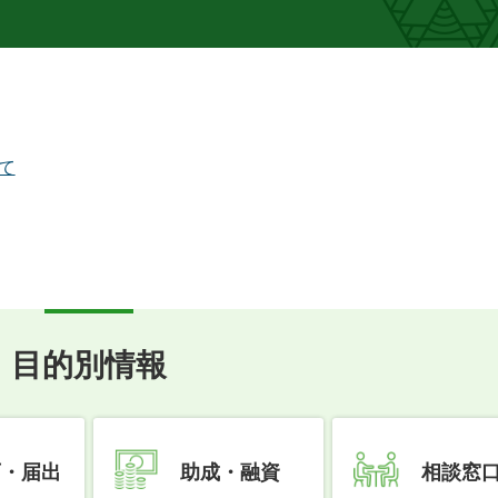
て
目的別情報
可・届出
助成・融資
相談窓