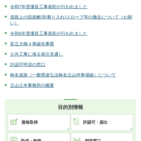
令和7年度優良工事表彰が行われました
道路上の段差解消(乗り入れ)スロープ等の撤去について（お願
い）
令和6年度優良工事表彰が行われました
富立大橋４車線化事業
公共工事に係る発注見通し
許認可申請の窓口
称名道路（一般県道弘法称名立山停車場線）について
立山土木事務所の概要
目的別情報
資格取得
許認可・届出
助成・融資
相談窓口