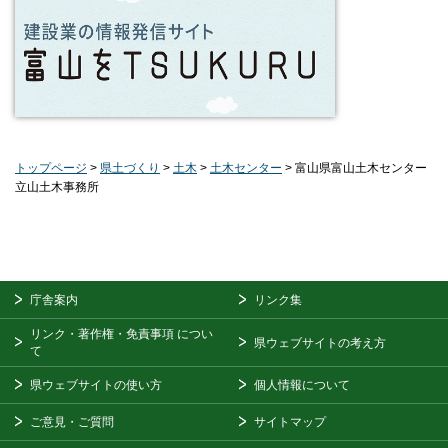
トップページ
>
県土づくり
>
土木
>
土木センター
> 富山県富山土木センター
立山土木事務所
庁舎案内
リンク集
リンク・著作権・免責事項
につい
県ウェブサイトの考え方
て
県ウェブサイトの使い方
個人情報について
ご意見・ご質問
サイトマップ