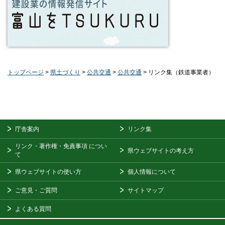
トップページ
>
県土づくり
>
公共交通
>
公共交通
> リンク集（鉄道事業者）
庁舎案内
リンク集
リンク・著作権・免責事項
につい
県ウェブサイトの考え方
て
県ウェブサイトの使い方
個人情報について
ご意見・ご質問
サイトマップ
よくある質問