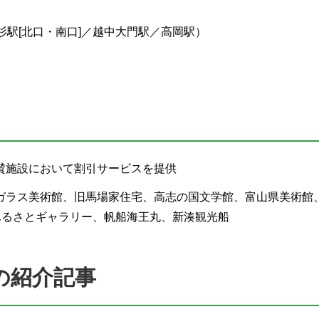
駅[北口・南口]／越中大門駅／高岡駅）
賛施設において割引サービスを提供
ガラス美術館、旧馬場家住宅、高志の国文学館、富山県美術館
ふるさとギャラリー、帆船海王丸、新湊観光船
の紹介記事