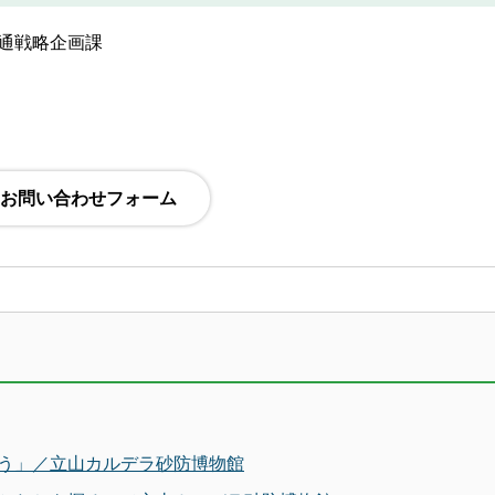
交通戦略企画課
う」／立山カルデラ砂防博物館