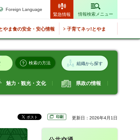
Foreign Language
情報検索メニュー
緊急情報
とやま食の安全・安心情報
子育てネッ!とやま
検索の方法
組織から探す
魅力・観光・文化
県政の情報
印刷
更新日：2026年4月1日