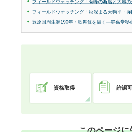
フィールドウォッチング「有峰の断層と大地の
フィールドウオッチング「秋深まる天狗平・弥
豊原国周生誕190年・歌舞伎を描く―静嘉堂
資格取得
許認
このページに