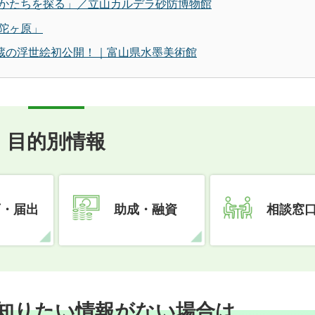
かたちを探る」／立山カルデラ砂防博物館
陀ヶ原」
秘蔵の浮世絵初公開！｜富山県水墨美術館
目的別情報
可・届出
助成・融資
相談窓
知りたい情報がない場合は