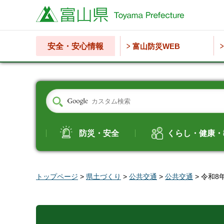
富山県
安全・安心情報
富山防災WEB
防災・安全
くらし・健康・
トップページ
>
県土づくり
>
公共交通
>
公共交通
> 令和