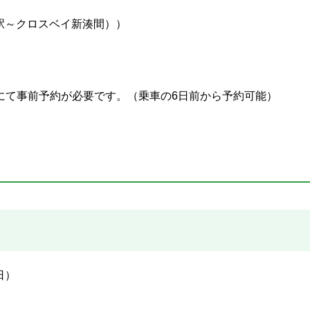
駅～クロスベイ新湊間））
にて事前予約が必要です。（乗車の6日前から予約可能）
日）