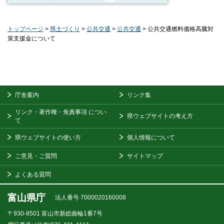
トップページ
>
県土づくり
>
公共交通
>
公共交通
> 公共交通燃料価格高騰対
策支援金について
庁舎案内
リンク集
リンク・著作権・免責事項
につい
県ウェブサイトの考え方
て
県ウェブサイトの使い方
個人情報について
ご意見・ご質問
サイトマップ
よくある質問
富山県庁
法人番号 7000020160008
〒930-8501
富山市新総曲輪1番7号