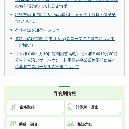
整備単価契約の入札公告情報
特殊車両通行許可及び幅員証明にかかる手数料の電子納
付について
有峰林道を通行するには
道路上の段差解消(乗り入れ)スロープ等の撤去について
（お願い）
【令和６年１月10日質問回答掲載】【令和５年12月26日
公告】台湾アウトバウンド利用促進事業業務委託に係る
公募型プロポーザルの実施について
目的別情報
資格取得
許認可・届出
助成・融資
相談窓口