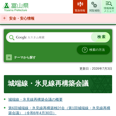
富山県
情報検索
緊急情報
閲覧補助
メニュー
安全・安心情報
検索の方法
テーマから探す
更新日：2026年7月3日
城端線・氷見線再構築会議
城端線・氷見線再構築会議の概要
第6回城端線・氷見線再構築検討会（第1回城端線・氷見線再構
築会議）（令和6年4月30日）