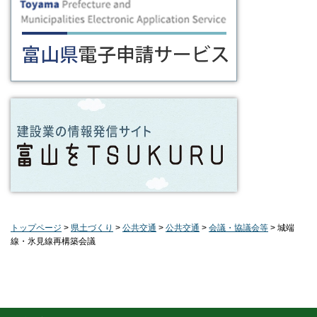
トップページ
>
県土づくり
>
公共交通
>
公共交通
>
会議・協議会等
> 城端
線・氷見線再構築会議