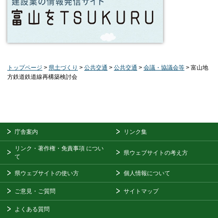
トップページ
>
県土づくり
>
公共交通
>
公共交通
>
会議・協議会等
> 富山地
方鉄道鉄道線再構築検討会
庁舎案内
リンク集
リンク・著作権・免責事項
につい
県ウェブサイトの考え方
て
県ウェブサイトの使い方
個人情報について
ご意見・ご質問
サイトマップ
よくある質問