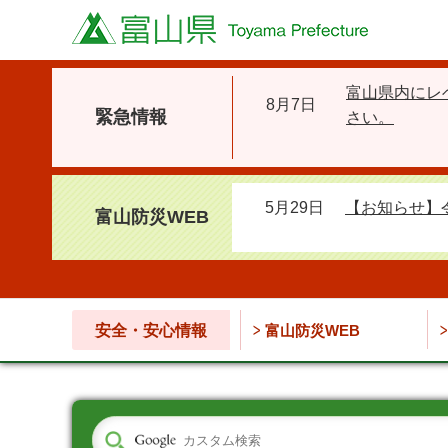
富山県
富山県内にレ
8月7日
緊急情報
さい。
5月29日
【お知らせ】
富山防災WEB
安全・安心情報
富山防災WEB