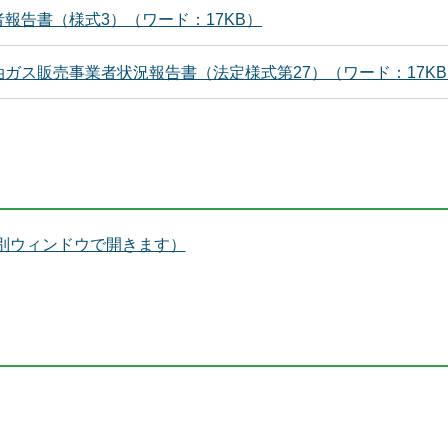
報告書（様式3）（ワード：17KB）
ガス販売事業者状況報告書（法定様式第27）（ワード：17K
別ウィンドウで開きます）