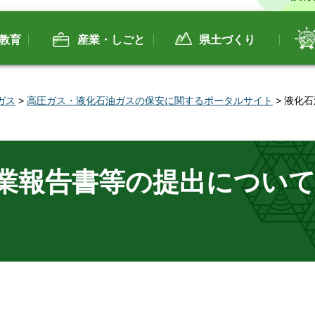
教育
産業・しごと
県土づくり
ガス
>
高圧ガス・液化石油ガスの保安に関するポータルサイト
> 液化
業報告書等の提出につい