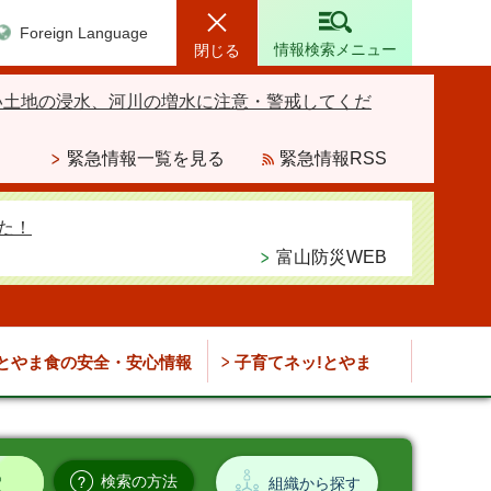
Foreign Language
情報検索メニュー
閉じる
い土地の浸水、河川の増水に注意・警戒してくだ
緊急情報一覧を見る
緊急情報RSS
た！
富山防災WEB
とやま食の安全・安心情報
子育てネッ!とやま
検索の方法
組織から探す