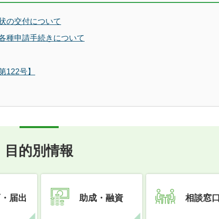
状の交付について
各種申請手続きについて
122号】
目的別情報
可・届出
助成・融資
相談窓