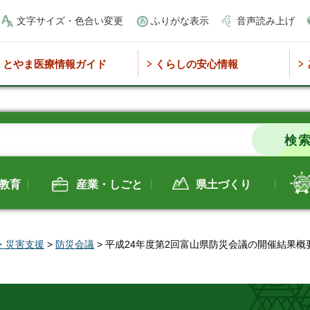
文字サイズ・色合い変更
ふりがな表示
音声読み上げ
とやま医療情報ガイド
くらしの安心情報
教育
産業・しごと
県土づくり
・災害支援
>
防災会議
> 平成24年度第2回富山県防災会議の開催結果概要