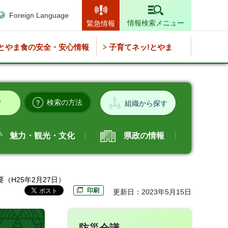
Foreign Language
情報検索メニュー
緊急情報
とやま食の安全・安心情報
子育てネッ!とやま
検索の方法
組織から探す
魅力・観光・文化
県政の情報
（H25年2月27日）
印刷
更新日：2023年5月15日