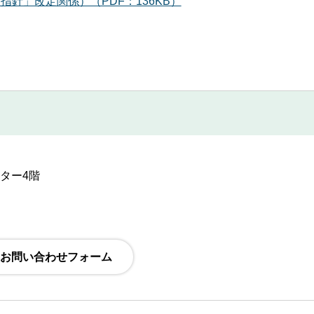
指針」改定関係）（PDF：136KB）
ンター4階