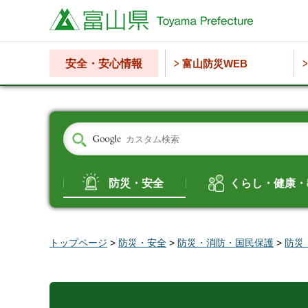
富山県
安全・安心情報
富山防災WEB
防災・安全
くらし・健康・
トップページ
>
防災・安全
>
防災・消防・国民保護
>
防災