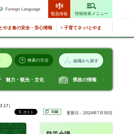
Foreign Language
情報検索メニュー
緊急情報
とやま食の安全・安心情報
子育てネッ!とやま
検索の方法
組織から探す
魅力・観光・文化
県政の情報
.17）
印刷
更新日：2024年7月30日