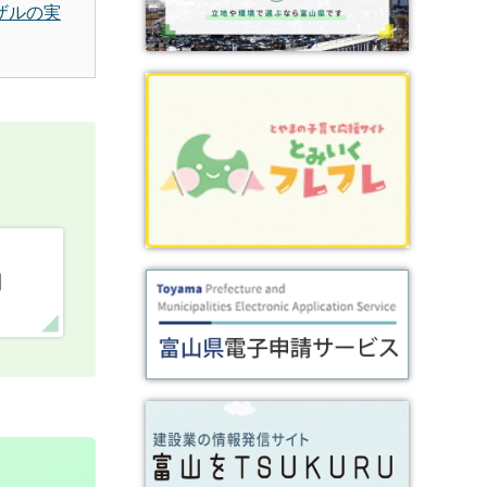
ザルの実
口