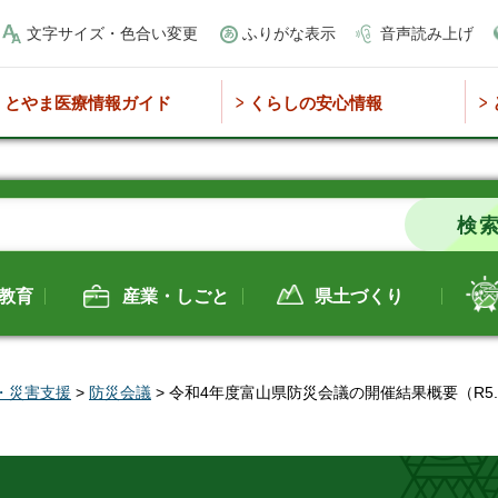
文字サイズ・色合い変更
ふりがな表示
音声読み上げ
とやま医療情報ガイド
くらしの安心情報
教育
産業・しごと
県土づくり
・災害支援
>
防災会議
> 令和4年度富山県防災会議の開催結果概要（R5.3