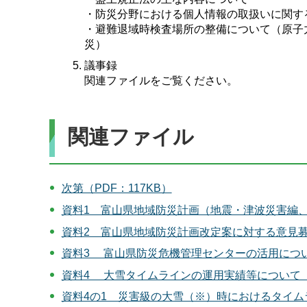
・防災分野における個人情報の取扱いに関す
・避難退域時検査場所の整備について（原子
議事録
関連ファイルをご覧ください。
関連ファイル
次第（PDF：117KB）
資料1 富山県地域防災計画（地震・津波災害編、
資料2 富山県地域防災計画改定案に対する意見募集
資料3 富山県防災危機管理センターの活用について
資料4 大雪タイムラインの運用実績等について（PD
資料4の1 災害級の大雪（※）時におけるタイムラ