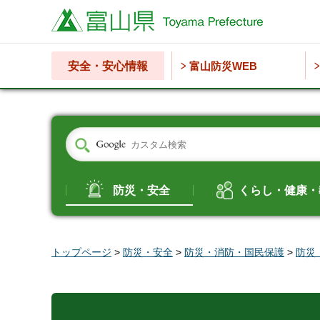
富山県
安全・安心情報
富山防災WEB
防災・安全
くらし・健康・
トップページ
>
防災・安全
>
防災・消防・国民保護
>
防災