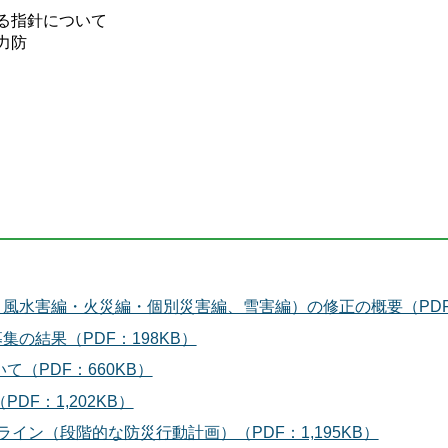
る指針について
力防
災）
風水害編・火災編・個別災害編、雪害編）の修正の概要（PDF：
の結果（PDF：198KB）
（PDF：660KB）
F：1,202KB）
イン（段階的な防災行動計画）（PDF：1,195KB）