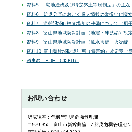
資料5 「宅地造成及び特定盛土等規制法」の主な内容
資料6 防災分野における個人情報の取扱いに関する指
資料7 避難退域時検査場所の整備について（原子力防
資料8 富山県地域防災計画（地震・津波編）改定案
資料9 富山県地域防災計画（風水害編・火災編・個
資料10 富山県地域防災計画（雪害編）改定案（新旧
議事録（PDF：643KB）
お問い合わせ
所属課室：危機管理局危機管理課
〒930-8501 富山市新総曲輪1-7 防災危機管理セ
電話番号：076-444-3187