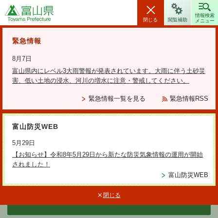
富山県
情報検索
閉じる
閲覧補助
メニュー
安全・安心情報
緊急情報
8月7日
富山県内にレベル3大雨警報が発表されています。大雨に伴う土砂災
害、低い土地の浸水、河川の増水に注意・警戒してください。
検索の方法
緊急情報一覧を見る
緊急情報RSS
テーマから探す
富山防災WEB
更新日：2022年10月24日
5月29日
道路におけるイノシシ・ニホン
【お知らせ】令和8年5月29日から新たな防災気象情報の運用が開始
されました！
ジカの死亡個体状況一覧につい
富山防災WEB
て
閉じる