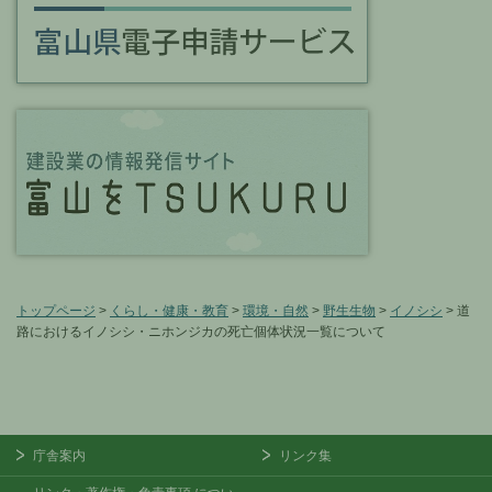
トップページ
>
くらし・健康・教育
>
環境・自然
>
野生生物
>
イノシシ
> 道
路におけるイノシシ・ニホンジカの死亡個体状況一覧について
庁舎案内
リンク集