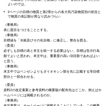
よいのでは。
3ページの目標の物質と第2章からの各大気汚染物質別の状況と
で物質の表記順が異なり読みづらい
（事務局）
表に題目をつけることとする。
（事務局）
目標値を「水銀及びその化合物」に修正し、整合を図る。
（委員）
必ずしも目標の表と本文を統一する必要はない。目標は告示行為
順でよいと思われ、本文中は、重要度の高い項目順であればよい
と思う。
（事務局）
本文中ではベンゼンよりもダイオキシン類を先に記載する等目標
部分と一部合わせる。
（委員）
資料2の改定素案と参考資料の概要版の配布先はどこか。例えばホ
ームページには掲載されるのか。
（事務局）
改定素案は、ホームページに掲載することにしている。この概要