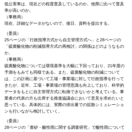
低公害車は、現在どの程度普及しているのか。他県に比べて普及
率が高いのか。
（事務局）
現在、詳細なデータがないので、後日、資料を提出する。
（委員）
25ページの「行政指導方式から自主管理方式へ」と28ページの
「硫黄酸化物の削減指導方式の再検討」の関係はどのようなもの
か。
（事務局）
硫黄酸化物については環境基準を大幅に下回っており、21年度の
予測をもみても同様である。また、硫黄酸化物の削減について
は、この計画に基づいて工場・事業場に対して行政指導を行って
きたが、近年、工場・事業場の管理意識も向上しており、科学的
データをもとに自主管理方式に転換できないかと考えている。事
業者の代表の方も出席する推進協議会において意見を求めたいと
思っている。具体的には、実際の排出量での拡散シミュレーショ
ンも行いながら検討していく。
（委員）
28ページの「黄砂・酸性雨に関する調査研究」で酸性雨について