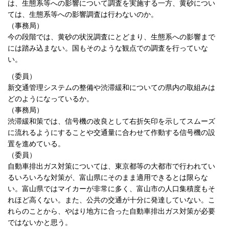
は、生態系等への影響について調査を実施する一方、黄砂につい
ては、生態系等への影響調査は行わないのか。
（事務局）
今の段階では、黄砂の状況調査にとどまり、生態系への影響まで
には踏み込まない。国もそのような観点での調査を行っていな
い。
（委員）
新交通管理システムの整備や渋滞緩和についての県内の取組みは
どのようになっているか。
（事務局）
渋滞緩和策では、信号機の改良として右折矢印を示してスムーズ
に流れるようにすることや交通量に合わせて作動する信号機の設
置を進めている。
（委員）
自動車排出ガス対策については、東京都等の大都市で行われてい
るいろいろな対策が、富山県にそのまま適用できるとは限らな
い。富山県ではマイカーが非常に多く、富山市の人口集積度もそ
れほど高くない。また、公共の交通が十分に発達していない。こ
れらのことから、やはり地方に合った自動車排出ガス対策が必要
ではないかと思う。