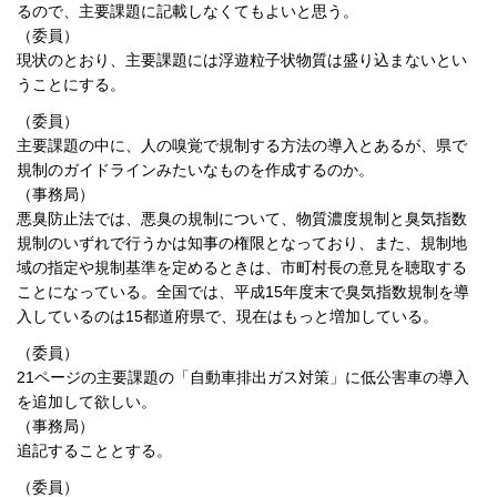
るので、主要課題に記載しなくてもよいと思う。
（委員）
現状のとおり、主要課題には浮遊粒子状物質は盛り込まないとい
うことにする。
（委員）
主要課題の中に、人の嗅覚で規制する方法の導入とあるが、県で
規制のガイドラインみたいなものを作成するのか。
（事務局）
悪臭防止法では、悪臭の規制について、物質濃度規制と臭気指数
規制のいずれで行うかは知事の権限となっており、また、規制地
域の指定や規制基準を定めるときは、市町村長の意見を聴取する
ことになっている。全国では、平成15年度末で臭気指数規制を導
入しているのは15都道府県で、現在はもっと増加している。
（委員）
21ページの主要課題の「自動車排出ガス対策」に低公害車の導入
を追加して欲しい。
（事務局）
追記することとする。
（委員）