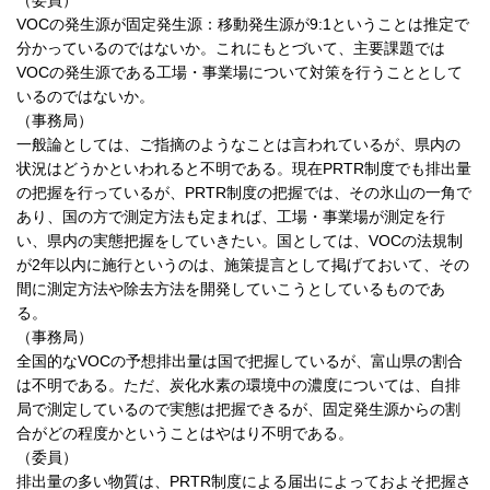
（委員）
VOCの発生源が固定発生源：移動発生源が9:1ということは推定で
分かっているのではないか。これにもとづいて、主要課題では
VOCの発生源である工場・事業場について対策を行うこととして
いるのではないか。
（事務局）
一般論としては、ご指摘のようなことは言われているが、県内の
状況はどうかといわれると不明である。現在PRTR制度でも排出量
の把握を行っているが、PRTR制度の把握では、その氷山の一角で
あり、国の方で測定方法も定まれば、工場・事業場が測定を行
い、県内の実態把握をしていきたい。国としては、VOCの法規制
が2年以内に施行というのは、施策提言として掲げておいて、その
間に測定方法や除去方法を開発していこうとしているものであ
る。
（事務局）
全国的なVOCの予想排出量は国で把握しているが、富山県の割合
は不明である。ただ、炭化水素の環境中の濃度については、自排
局で測定しているので実態は把握できるが、固定発生源からの割
合がどの程度かということはやはり不明である。
（委員）
排出量の多い物質は、PRTR制度による届出によっておよそ把握さ