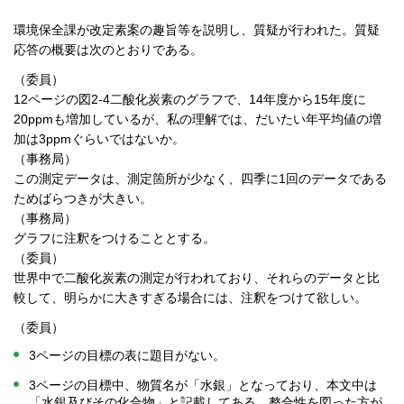
環境保全課が改定素案の趣旨等を説明し、質疑が行われた。質疑
応答の概要は次のとおりである。
（委員）
12ページの図2-4二酸化炭素のグラフで、14年度から15年度に
20ppmも増加しているが、私の理解では、だいたい年平均値の増
加は3ppmぐらいではないか。
（事務局）
この測定データは、測定箇所が少なく、四季に1回のデータである
ためばらつきが大きい。
（事務局）
グラフに注釈をつけることとする。
（委員）
世界中で二酸化炭素の測定が行われており、それらのデータと比
較して、明らかに大きすぎる場合には、注釈をつけて欲しい。
（委員）
3ページの目標の表に題目がない。
3ページの目標中、物質名が「水銀」となっており、本文中は
「水銀及びその化合物」と記載してある。整合性を図った方が