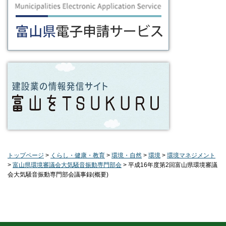
トップページ
>
くらし・健康・教育
>
環境・自然
>
環境
>
環境マネジメント
>
富山県環境審議会大気騒音振動専門部会
> 平成16年度第2回富山県環境審議
会大気騒音振動専門部会議事録(概要)