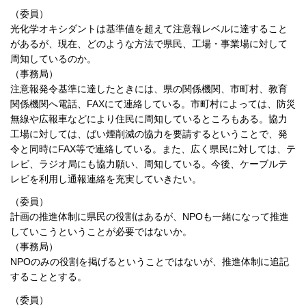
（委員）
光化学オキシダントは基準値を超えて注意報レベルに達すること
があるが、現在、どのような方法で県民、工場・事業場に対して
周知しているのか。
（事務局）
注意報発令基準に達したときには、県の関係機関、市町村、教育
関係機関へ電話、FAXにて連絡している。市町村によっては、防災
無線や広報車などにより住民に周知しているところもある。協力
工場に対しては、ばい煙削減の協力を要請するということで、発
令と同時にFAX等で連絡している。また、広く県民に対しては、テ
レビ、ラジオ局にも協力願い、周知している。今後、ケーブルテ
レビを利用し通報連絡を充実していきたい。
（委員）
計画の推進体制に県民の役割はあるが、NPOも一緒になって推進
していこうということが必要ではないか。
（事務局）
NPOのみの役割を掲げるということではないが、推進体制に追記
することとする。
（委員）