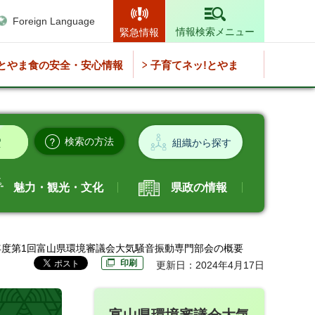
Foreign Language
情報検索メニュー
緊急情報
とやま食の安全・安心情報
子育てネッ!とやま
検索の方法
組織から探す
魅力・観光・文化
県政の情報
1年度第1回富山県環境審議会大気騒音振動専門部会の概要
印刷
更新日：2024年4月17日