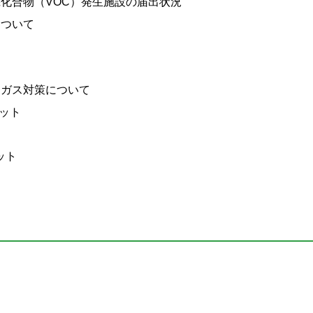
機化合物（VOC）発生施設の届出状況
について
て
出ガス対策について
レット
ット