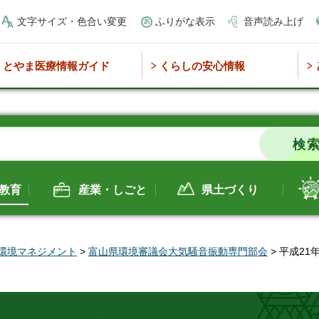
文字サイズ・色合い変更
ふりがな表示
音声読み上げ
とやま医療情報ガイド
くらしの安心情報
教育
産業・しごと
県土づくり
環境マネジメント
>
富山県環境審議会大気騒音振動専門部会
> 平成2