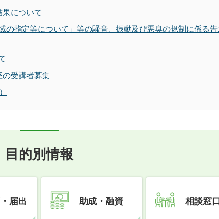
結果について
域の指定等について」等の騒音、振動及び悪臭の規制に係る告
て
座の受講者募集
）
目的別情報
可・届出
助成・融資
相談窓