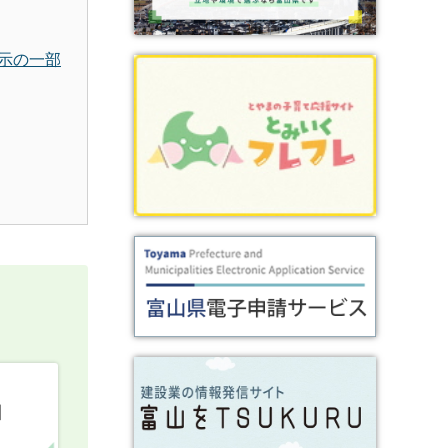
示の一部
口