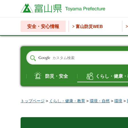
富山県
安全・安心情報
富山防災WEB
防災・安全
くらし・健康・
トップページ
>
くらし・健康・教育
>
環境・自然
>
環境
>