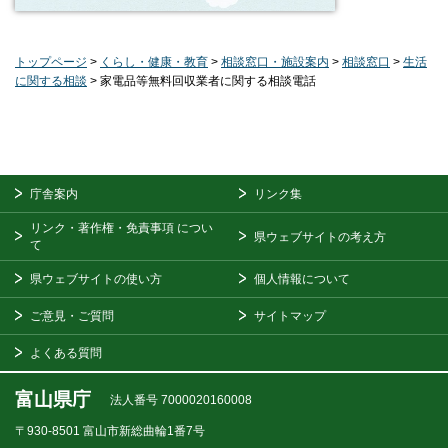
トップページ
>
くらし・健康・教育
>
相談窓口・施設案内
>
相談窓口
>
生活
に関する相談
> 家電品等無料回収業者に関する相談電話
庁舎案内
リンク集
リンク・著作権・免責事項
につい
県ウェブサイトの考え方
て
県ウェブサイトの使い方
個人情報について
ご意見・ご質問
サイトマップ
よくある質問
富山県庁
法人番号 7000020160008
〒930-8501
富山市新総曲輪1番7号