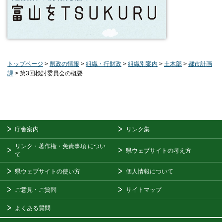
トップページ
>
県政の情報
>
組織・行財政
>
組織別案内
>
土木部
>
都市計画
課
> 第3回検討委員会の概要
庁舎案内
リンク集
リンク・著作権・免責事項
につい
県ウェブサイトの考え方
て
県ウェブサイトの使い方
個人情報について
ご意見・ご質問
サイトマップ
よくある質問