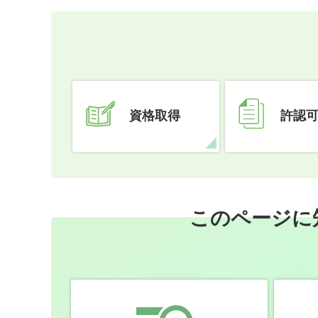
資格取得
許認
このページに