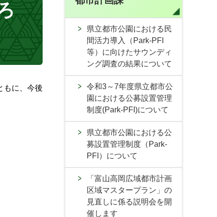
都市計画課
ろ
県立都市公園における民
間活力導入（Park-PFI
等）に向けたサウンディ
ング調査の結果について
令和3～7年度県立都市公
ともに、今後
園における公募設置管理
制度(Park-PFI)について
県立都市公園における公
募設置管理制度（Park-
PFI）について
「富山高岡広域都市計画
区域マスタープラン」の
見直しに係る説明会を開
催します