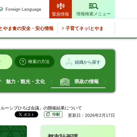
Foreign Language
情報検索メニュー
緊急情報
とやま食の安全・安心情報
子育てネッ!とやま
検索の方法
組織から探す
魅力・観光・文化
県政の情報
クルーシブひろば会議」の開催結果について
印刷
更新日：2026年2月17日