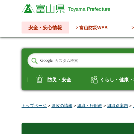
富山県
安全・安心情報
富山防災WEB
防災・安全
くらし・健康・
トップページ
>
県政の情報
>
組織・行財政
>
組織別案内
>