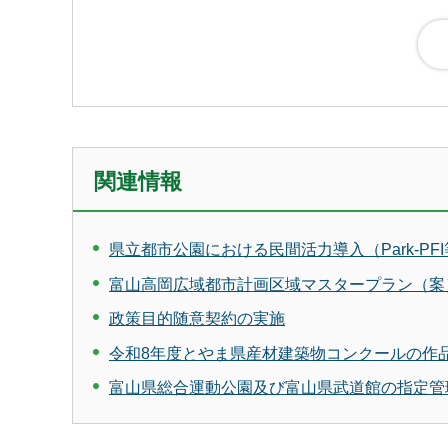
関連情報
県立都市公園における民間活力導入（Park-P
富山高岡広域都市計画区域マスタープラン（案
政策目的随意契約の実施
令和8年度とやま県産材建築物コンクールの作
富山県総合運動公園及び富山県武道館の指定管