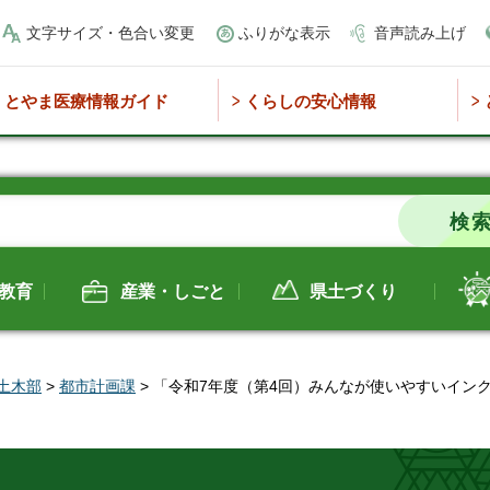
文字サイズ・色合い変更
ふりがな表示
音声読み上げ
とやま医療情報ガイド
くらしの安心情報
教育
産業・しごと
県土づくり
土木部
>
都市計画課
> 「令和7年度（第4回）みんなが使いやすいイン