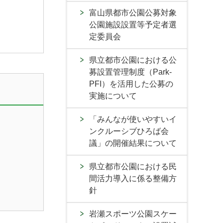
富山県都市公園公募対象
公園施設設置等予定者選
定委員会
県立都市公園における公
募設置管理制度（Park-
PFI）を活用した公募の
実施について
「みんなが使いやすいイ
ンクルーシブひろば会
議」の開催結果について
県立都市公園における民
間活力導入に係る整備方
針
岩瀬スポーツ公園スケー