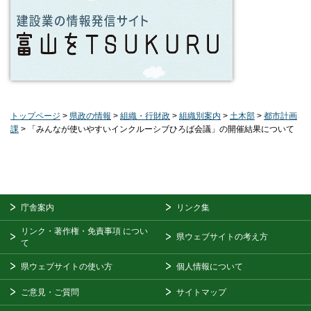
トップページ
>
県政の情報
>
組織・行財政
>
組織別案内
>
土木部
>
都市計画
課
> 「みんなが使いやすいインクルーシブひろば会議」の開催結果について
庁舎案内
リンク集
リンク・著作権・免責事項
につい
県ウェブサイトの考え方
て
県ウェブサイトの使い方
個人情報について
ご意見・ご質問
サイトマップ