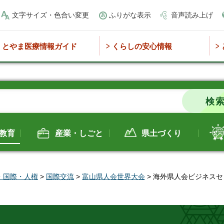
文字サイズ・色合い変更
ふりがな表示
音声読み上げ
とやま医療情報ガイド
くらしの安心情報
教育
産業・しごと
県土づくり
・国際・人権
>
国際交流
>
富山県人会世界大会
> 海外県人会ビジネス