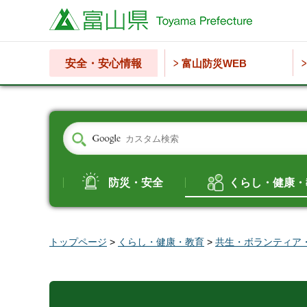
富山県
安全・安心情報
富山防災WEB
防災・安全
くらし・健康・
トップページ
>
くらし・健康・教育
>
共生・ボランティア