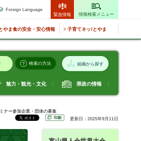
Foreign Language
情報検索メニュー
緊急情報
とやま食の安全・安心情報
子育てネッ!とやま
検索の方法
組織から探す
魅力・観光・文化
県政の情報
セミナー参加企業・団体の募集
印刷
更新日：2025年9月11日