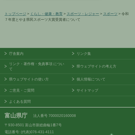
トップページ
>
くらし・健康・教育
>
スポーツ・レジャー
>
スポーツ
> 令和
７年度とやま県民スポーツ大賞受賞者について
庁舎案内
リンク集
リンク・著作権・免責事項
につい
県ウェブサイトの考え方
て
県ウェブサイトの使い方
個人情報について
ご意見・ご質問
サイトマップ
よくある質問
富山県庁
法人番号 7000020160008
〒930-8501
富山市新総曲輪1番7号
電話番号:
(代表)076-431-4111