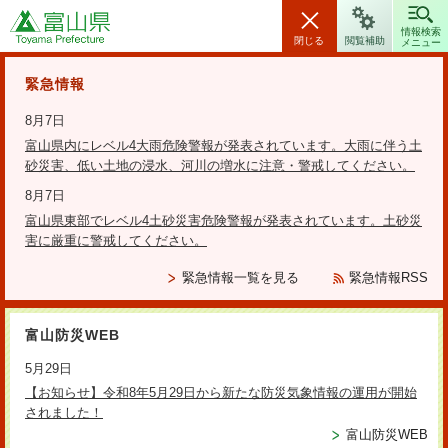
富山県
情報検索
閉じる
閲覧補助
メニュー
安全・安心情報
緊急情報
8月7日
富山県内にレベル4大雨危険警報が発表されています。大雨に伴う土
砂災害、低い土地の浸水、河川の増水に注意・警戒してください。
検索の方法
8月7日
富山県東部でレベル4土砂災害危険警報が発表されています。土砂災
テーマから探す
害に厳重に警戒してください。
更新日：2025年11月19日
緊急情報一覧を見る
緊急情報RSS
令和７年度とやま県民スポーツ
富山防災WEB
大賞受賞者について
5月29日
【お知らせ】令和8年5月29日から新たな防災気象情報の運用が開始
されました！
スポーツの普及・振興に尽力した個人や団体及びスポーツを通じ
富山防災WEB