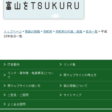
トップページ
>
県政の情報
>
市町村
>
市町村の行政・財政
>
告示一覧
> 平成
22年告示一覧
庁舎案内
リンク集
リンク・著作権・免責事項
につい
県ウェブサイトの考え方
て
県ウェブサイトの使い方
個人情報について
ご意見・ご質問
サイトマップ
よくある質問