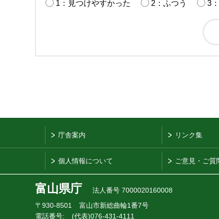
1：見つけやすかった
2：ふつう
3
庁舎案内
リンク集
個人情報について
ご意見・ご質
富山県庁
法人番号 7000020160008
〒930-8501
富山市新総曲輪1番7号
電話番号:
(代表)076-431-4111