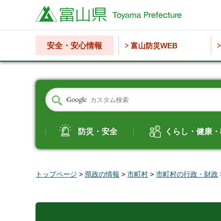
富山県
安全・安心情報
富山防災WEB
防災・安全
くらし・健康・
トップページ
>
県政の情報
>
市町村
>
市町村の行政・財政