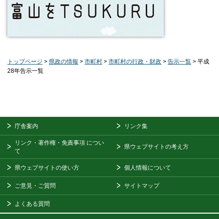
トップページ
>
県政の情報
>
市町村
>
市町村の行政・財政
>
告示一覧
> 平成
28年告示一覧
庁舎案内
リンク集
リンク・著作権・免責事項
につい
県ウェブサイトの考え方
て
県ウェブサイトの使い方
個人情報について
ご意見・ご質問
サイトマップ
よくある質問