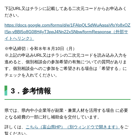
下記URL又はチラシに記載してある二次元コードからお申込みく
ださい。
https://docs.google.com/forms/d/e/1FAIpQLSdWuAqqaVfoYo8xOZ
ISp-vBBI5o8G08H4yT3ppJ4Nn22xSNbw/formResponse（外部サ
イトへリンク）
※申込締切：令和８年８月10日（月）
※上記の申込みURL又はチラシの二次元コードを読み込み入力を
進めると、個別相談会の参加希望の有無についての質問がありま
す。個別相談会へのご参加をご希望される場合は「希望する」に
チェックを入れてください。
3．参考情報
県では、県内中小企業等が副業・兼業人材を活用する場合 に必要
となる経費の一部に対し補助金を交付しています。
詳しくは、
こちら（富山県HP）（別ウィンドウで開きます）
をご
覧ください。