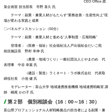
CEO Office 政
策企画室 担当部長 市野 喜久 氏
テーマ：副業・兼業人材がもたらす“業務改善・生産性向上”現
場が変わる実践と成果
〇パネルディスカッション（50分）
テーマ：副業・兼業人材と進める“人事制度・広報戦略”
登壇者：（医療・福祉）社会福祉法人戸出福祉会だいご苑
統括施設長 野村 幸伸 氏
（農業・地域づくり）一般社団法人とやまのめ 代
表理事 中谷 幸葉 氏
（建設・製造）ラミネート・ラボ株式会社 代表取
締役社長 小池 健 氏
モデレーター：富山大学 地域連携推進機構 地域連携戦略室 講
師 嶋尾 かの子 氏
第２部 個別相談会（16：00～16：30）
富山県プロフェッショナル人材戦略拠点の担当者による副業・兼