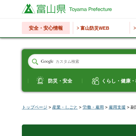
富山県
安全・安心情報
富山防災WEB
防災・安全
くらし・健康・
トップページ
>
産業・しごと
>
労働・雇用
>
雇用支援
> 