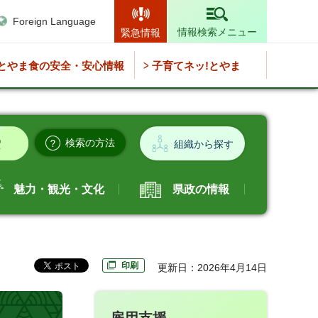
Foreign Language
情報検索メニュー
緊急情報
とやま食の安全・安心情報
子育てネッ!とやま
検索の方法
組織から探す
魅力・観光・文化
県政の情報
印刷
更新日：2026年4月14日