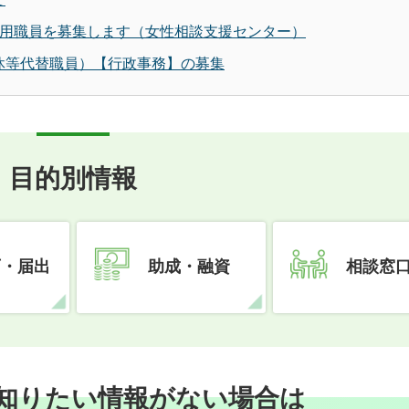
任用職員を募集します（女性相談支援センター）
休等代替職員）【行政事務】の募集
目的別情報
可・届出
助成・融資
相談窓
知りたい情報がない場合は