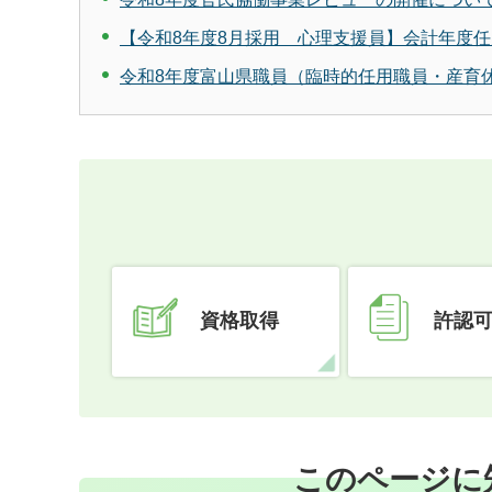
【令和8年度8月採用 心理支援員】会計年度
令和8年度富山県職員（臨時的任用職員・産育
資格取得
許認
このページに