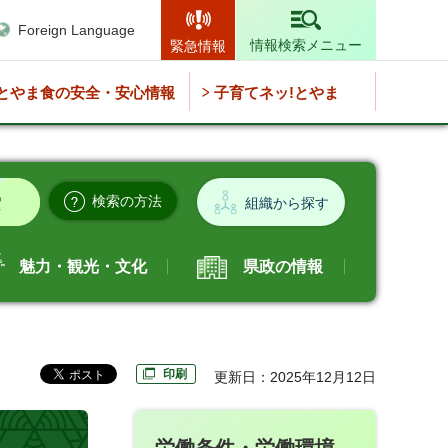
Foreign Language
情報検索メニュー
緊急情報
とやま食の安全・安心情報
子育てネッ!とやま
検索の方法
組織から探す
魅力・観光・文化
県政の情報
印刷
更新日：2025年12月12日