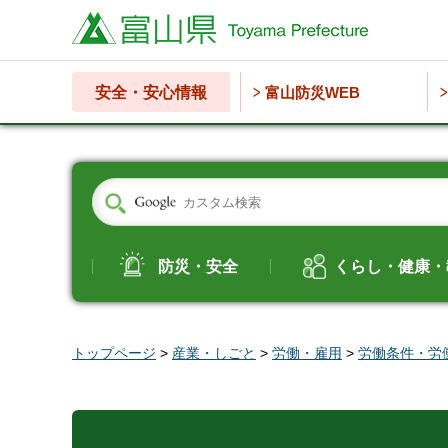
富山県
安全・安心情報
富山防災WEB
防災・安全
くらし・健康・
トップページ
>
産業・しごと
>
労働・雇用
>
労働条件・労