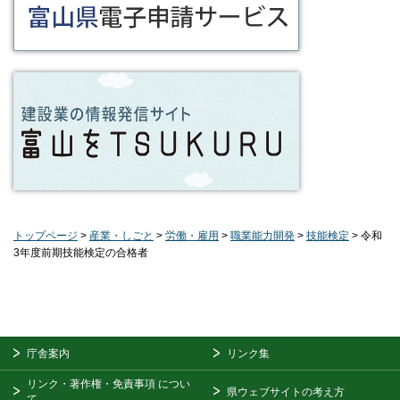
トップページ
>
産業・しごと
>
労働・雇用
>
職業能力開発
>
技能検定
> 令和
3年度前期技能検定の合格者
庁舎案内
リンク集
リンク・著作権・免責事項
につい
県ウェブサイトの考え方
て