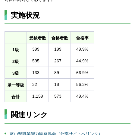
実施状況
受検者数
合格者数
合格率
399
199
49.9%
1級
595
267
44.9%
2級
133
89
66.9%
3級
32
18
56.3%
単一等級
1,159
573
49.4%
合計
関連リンク
富山県職業能力開発協会（外部サイトへリンク）