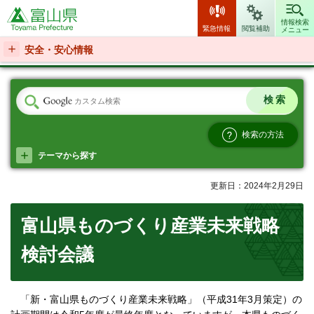
富山県
情報検索
緊急情報
閲覧補助
メニュー
安全・安心情報
検索の方法
テーマから探す
更新日：2024年2月29日
富山県ものづくり産業未来戦略
検討会議
「新・富山県ものづくり産業未来戦略」（平成31年3月策定）の