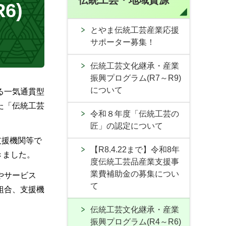
伝統工芸・地域資源
6)
とやま伝統工芸産業応援
サポーター募集！
伝統工芸文化継承・産業
振興プログラム(R7～R9)
について
る一気通貫型
た「伝統工芸
令和８年度「伝統工芸の
匠」の認定について
支援機関等で
【R8.4.22まで】令和8年
きました。
度伝統工芸品産業支援事
業費補助金の募集につい
やサービス
て
組合、支援機
伝統工芸文化継承・産業
振興プログラム(R4～R6)