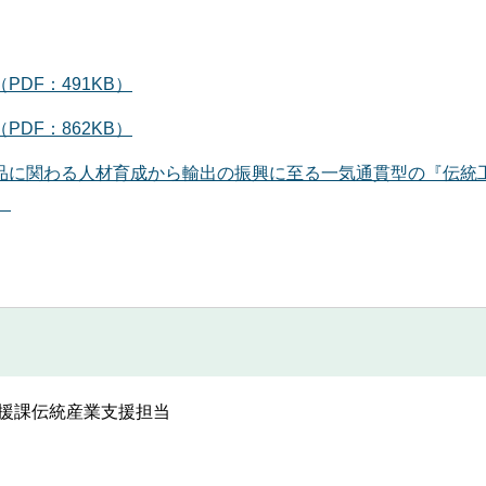
DF：491KB）
DF：862KB）
品に関わる人材育成から輸出の振興に至る一気通貫型の『伝統
）
援課伝統産業支援担当