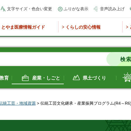
文字サイズ・色合い変更
ふりがな表示
音声読み上げ
とやま医療情報ガイド
くらしの安心情報
教育
産業・しごと
県土づくり
伝統工芸・地域資源
> 伝統工芸文化継承・産業振興プログラム(R4～R6