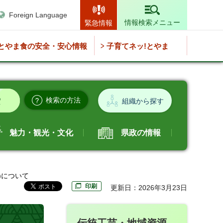
Foreign Language
情報検索メニュー
緊急情報
とやま食の安全・安心情報
子育てネッ!とやま
検索の方法
組織から探す
魅力・観光・文化
県政の情報
)について
印刷
更新日：2026年3月23日