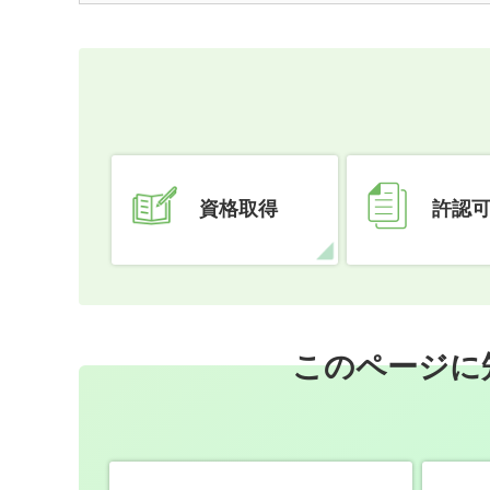
資格取得
許認
このページに