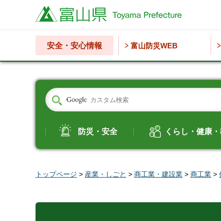
富山県
安全・安心情報
富山防災WEB
防災・安全
くらし・健康・
トップページ
>
産業・しごと
>
商工業・建設業
>
商工業
>