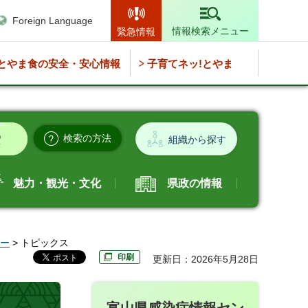
Foreign Language
情報検索メニュー
緊急情報
とやま食の安全・安心情報
子育てネッ!とやま
検索の方法
組織から探す
魅力・観光・文化
県政の情報
ー
> トピックス
印刷
更新日：2026年5月28日