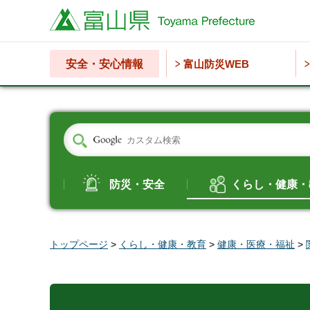
富山県
安全・安心情報
富山防災WEB
防災・安全
くらし・健康・
トップページ
>
くらし・健康・教育
>
健康・医療・福祉
>