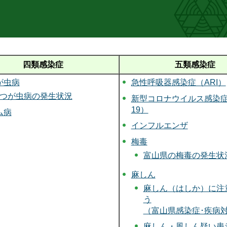
四類感染症
五類感染症
が虫病
急性呼吸器感染症（ARI）
つが虫病の発生状況
新型コロナウイルス感染症（
19）
ム病
インフルエンザ
梅毒
富山県の梅毒の発生状
麻しん
麻しん（はしか）に注
う
（富山県感染症･疾病対
麻しん・風しん疑い患