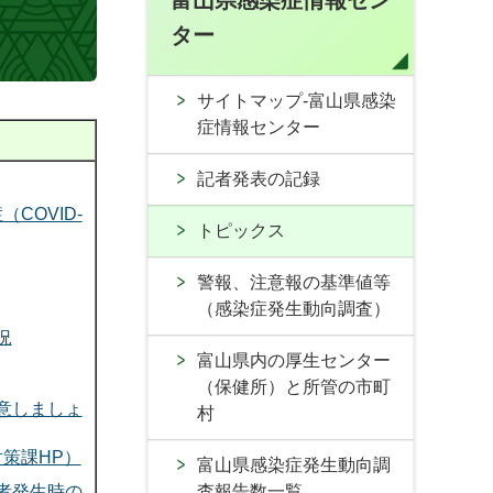
富山県感染症情報セン
ター
サイトマップ-富山県感染
症情報センター
記者発表の記録
COVID-
トピックス
警報、注意報の基準値等
（感染症発生動向調査）
況
富山県内の厚生センター
（保健所）と所管の市町
意しましょ
村
策課HP）
富山県感染症発生動向調
査報告数一覧
者発生時の