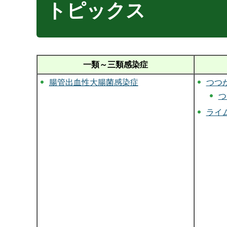
トピックス
一類～三類感染症
腸管出血性大腸菌感染症
つつ
つ
ライ