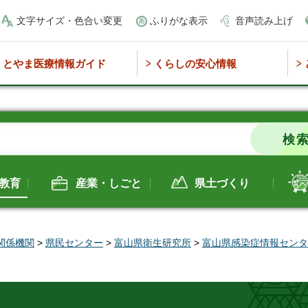
文字サイズ・色合い変更
ふりがな表示
音声読み上げ
とやま医療情報ガイド
くらしの安心情報
教育
産業・しごと
県土づくり
関係機関
>
県民センター
>
富山県衛生研究所
>
富山県感染症情報センタ