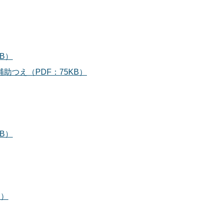
B）
つえ（PDF：75KB）
B）
B）