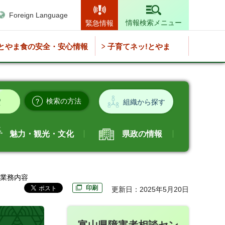
Foreign Language
情報検索メニュー
緊急情報
とやま食の安全・安心情報
子育てネッ!とやま
検索の方法
組織から探す
魅力・観光・文化
県政の情報
の業務内容
印刷
更新日：2025年5月20日