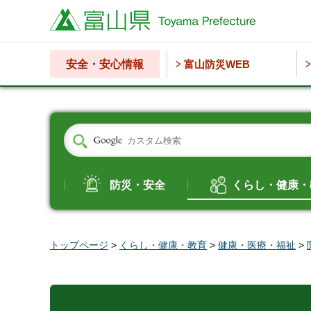
富山県
安全・安心情報
富山防災WEB
防災・安全
くらし・健康・
トップページ
>
くらし・健康・教育
>
健康・医療・福祉
>