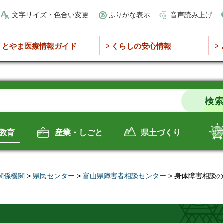
文字サイズ・色合い変更
ふりがな表示
音声読み上げ
とやま医療情報ガイド
くらしの安心情報
教育
産業・しごと
県土づくり
関係機関
>
県民センター
>
富山県障害者相談センター
> 身体障害相談