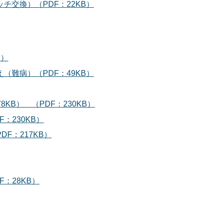
チ交換）（PDF：22KB）
B）
（難病）（PDF：49KB）
KB） （PDF：230KB）
：230KB）
F：217KB）
：28KB）