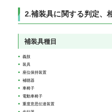
2.補装具に関する判定、
補装具種目
義肢
装具
座位保持装置
補聴器
車椅子
電動車椅子
重度意思伝達装置
歩行器