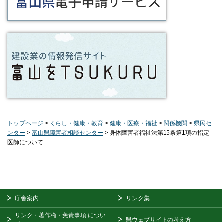
トップページ
>
くらし・健康・教育
>
健康・医療・福祉
>
関係機関
>
県民セ
ンター
>
富山県障害者相談センター
> 身体障害者福祉法第15条第1項の指定
医師について
庁舎案内
リンク集
リンク・著作権・免責事項
につい
県ウェブサイトの考え方