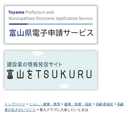
トップページ
>
くらし・健康・教育
>
健康・医療・福祉
>
高齢者福祉
>
高齢
者の生きがいづくり
> 老人クラブに入会したいときは