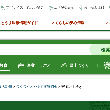
文字サイズ・色合い変更
ふりがな表示
音声読み上げ
とやま医療情報ガイド
くらしの安心情報
教育
産業・しごと
県土づくり
収入証紙
>
ワクワクとやま応援寄附金
> 寄附の手続き