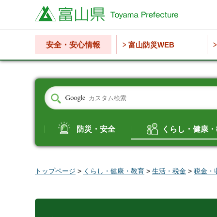
富山県
安全・安心情報
富山防災WEB
防災・安全
くらし・健康・
トップページ
>
くらし・健康・教育
>
生活・税金
>
税金・