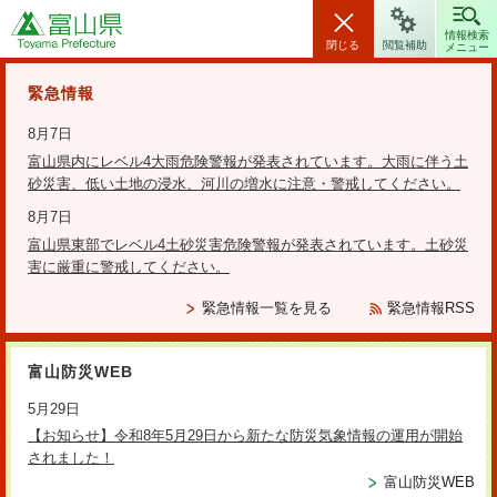
富山県
情報検索
閉じる
閲覧補助
メニュー
安全・安心情報
緊急情報
8月7日
富山県内にレベル4大雨危険警報が発表されています。大雨に伴う土
砂災害、低い土地の浸水、河川の増水に注意・警戒してください。
検索の方法
8月7日
富山県東部でレベル4土砂災害危険警報が発表されています。土砂災
テーマから探す
害に厳重に警戒してください。
緊急情報一覧を見る
緊急情報RSS
芸術文化振興
富山防災WEB
【文化行事】の富山県後援名義申請について
5月29日
【お知らせ】令和8年5月29日から新たな防災気象情報の運用が開始
富山県美術展 新人賞受賞者展を開催します！
されました！
富山県有美術品（総務会計課所管）の貸出事業について
富山防災WEB