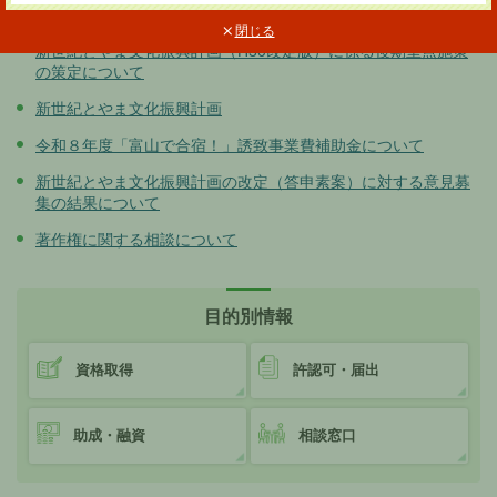
未来につなげる「アートのちから」
閉じる
新世紀とやま文化振興計画（H30改定版）に係る後期重点施策
の策定について
新世紀とやま文化振興計画
令和８年度「富山で合宿！」誘致事業費補助金について
新世紀とやま文化振興計画の改定（答申素案）に対する意見募
集の結果について
著作権に関する相談について
目的別情報
資格取得
許認可・届出
助成・融資
相談窓口