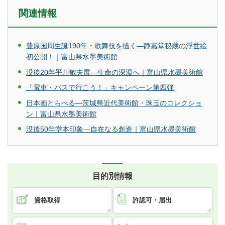
関連情報
豊原国周生誕190年・歌舞伎を描く―静嘉堂秘蔵の浮世絵
初公開！｜富山県水墨美術館
没後20年平川敏夫展―生命の深淵へ｜富山県水墨美術館
「電車・バスで行こう！」キャンペーン第四弾
日本画とらべる―茨城県近代美術館・珠玉のコレクショ
ン｜富山県水墨美術館
没後50年堂本印象―自在なる創造｜富山県水墨美術館
目的別情報
資格取得
許認可・届出