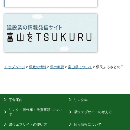
トップページ
>
県政の情報
>
県の概要
>
富山県について
> 県民ふるさとの日
庁舎案内
リンク集
リンク・著作権・免責事項
につい
県ウェブサイトの考え方
て
県ウェブサイトの使い方
個人情報について