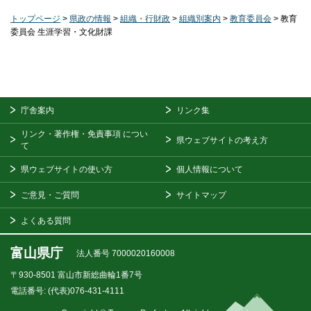
トップページ
>
県政の情報
>
組織・行財政
>
組織別案内
>
教育委員会
> 教育
委員会 生涯学習・文化財課
庁舎案内
リンク集
リンク・著作権・免責事項
につい
県ウェブサイトの考え方
て
県ウェブサイトの使い方
個人情報について
ご意見・ご質問
サイトマップ
よくある質問
富山県庁
法人番号 7000020160008
〒930-8501
富山市新総曲輪1番7号
電話番号:
(代表)076-431-4111